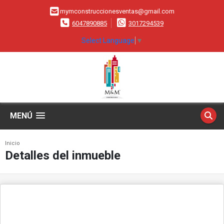
mymconstruccionesventas@gmail.com
6047890885
3017294539
Select Language
▼
MENÚ
Inicio
Detalles del inmueble