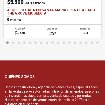
$5.500
COP
| Arriendos
ALQUILER CASA EN SANTA MARIA FRENTE A LAGO
THE GROVE MODELO B
Panama
2
Área m
Alcobas
Baño(s)
408
3
4
QUIÉNES SOMOS
Somos constructora y agencia de bienes raíces, especializados
en la venta de proyectos, administración de arriendos, asesorías
de inversión, avalúos, compra, venta de usados y permutas.
Nuestros asesores de ventas están disponibles 24/7 para
ayudarle en su negocio.