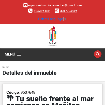
mymconstruccionesventas@gmail.com
6047890885
3017294539
Select Language
▼
MENÚ
Inicio
Detalles del inmueble
Código
. 9507648
🌴 Tu sueño frente al mar