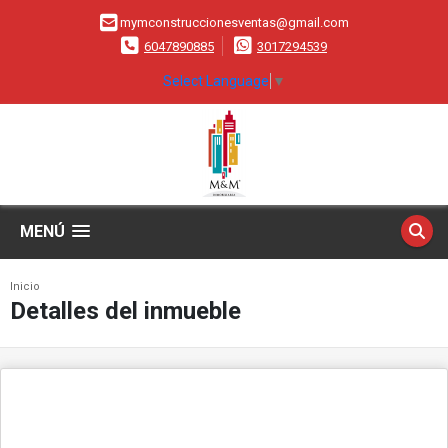
mymconstruccionesventas@gmail.com
6047890885
3017294539
Select Language
▼
MENÚ
Inicio
Detalles del inmueble