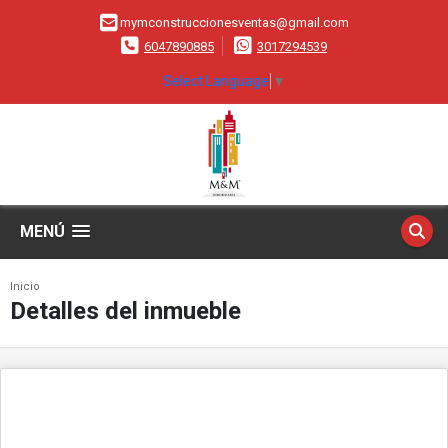
mymconstruccionesventas@gmail.com
6047890885
3017294539
Select Language
▼
MENÚ
Inicio
Detalles del inmueble