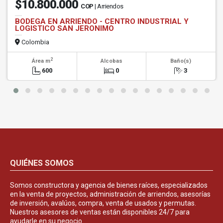
$10.800.000
COP
| Arriendos
BODEGA EN ARRIENDO - CENTRO INDUSTRIAL Y
LOGISTICO SAN JERONIMO
Colombia
2
Área m
Alcobas
Baño(s)
600
0
3
QUIÉNES SOMOS
Somos constructora y agencia de bienes raíces, especializados
en la venta de proyectos, administración de arriendos, asesorías
de inversión, avalúos, compra, venta de usados y permutas.
Nuestros asesores de ventas están disponibles 24/7 para
ayudarle en su negocio.