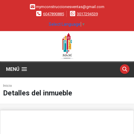
mymconstruccionesventas@gmail.com
6047890885
3017294539
Select Language
▼
MENÚ
Inicio
Detalles del inmueble