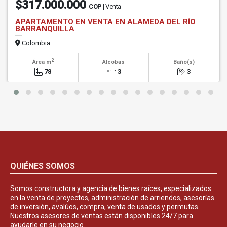
$317.000.000
COP
| Venta
APARTAMENTO EN VENTA EN ALAMEDA DEL RÍO
BARRANQUILLA
Colombia
2
Área m
Alcobas
Baño(s)
78
3
3
QUIÉNES SOMOS
Somos constructora y agencia de bienes raíces, especializados
en la venta de proyectos, administración de arriendos, asesorías
de inversión, avalúos, compra, venta de usados y permutas.
Nuestros asesores de ventas están disponibles 24/7 para
ayudarle en su negocio.