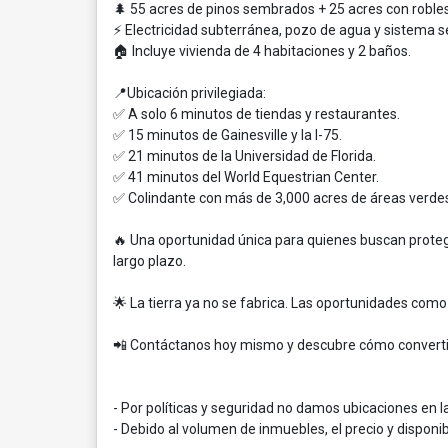
🌲 55 acres de pinos sembrados + 25 acres con robl
⚡ Electricidad subterránea, pozo de agua y sistema sé
🏠 Incluye vivienda de 4 habitaciones y 2 baños.
📍Ubicación privilegiada:
✅ A solo 6 minutos de tiendas y restaurantes.
✅ 15 minutos de Gainesville y la I-75.
✅ 21 minutos de la Universidad de Florida.
✅ 41 minutos del World Equestrian Center.
✅ Colindante con más de 3,000 acres de áreas verdes
🔥 Una oportunidad única para quienes buscan proteger
largo plazo.
🌟 La tierra ya no se fabrica. Las oportunidades com
📲 Contáctanos hoy mismo y descubre cómo convertir 
- Por políticas y seguridad no damos ubicaciones en l
- Debido al volumen de inmuebles, el precio y disponibil