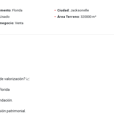
amento:
Florida
Ciudad:
Jacksonville
Usado
Área Terreno:
320000 m²
 negocio:
Venta
 de valorización? 📈
Florida
undación.
sión patrimonial.