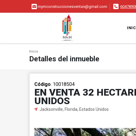
mymconstruccionesventas@gmail.com
6047890
INIC
Inicio
Detalles del inmueble
Código
. 10018504
EN VENTA 32 HECTAR
UNIDOS
Jacksonville, Florida, Estados Unidos