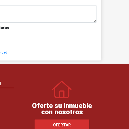
iarias
cidad
N
Oferte su inmueble
con nosotros
OFERTAR