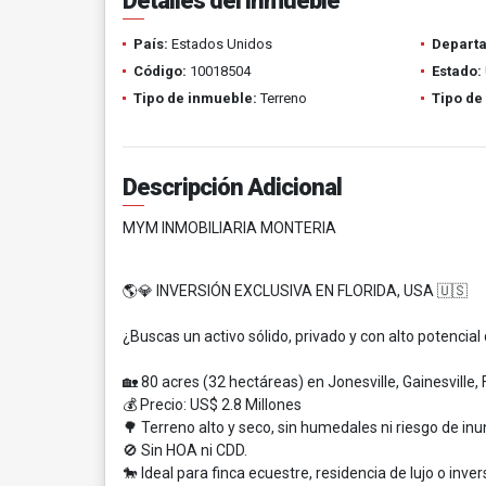
Detalles del inmueble
País:
Estados Unidos
Depart
Código:
10018504
Estado:
Tipo de inmueble:
Terreno
Tipo de
Descripción Adicional
MYM INMOBILIARIA MONTERIA
🌎💎 INVERSIÓN EXCLUSIVA EN FLORIDA, USA 🇺🇸
¿Buscas un activo sólido, privado y con alto potencial
🏡 80 acres (32 hectáreas) en Jonesville, Gainesville, 
💰 Precio: US$ 2.8 Millones
🌳 Terreno alto y seco, sin humedales ni riesgo de in
🚫 Sin HOA ni CDD.
🐎 Ideal para finca ecuestre, residencia de lujo o inver