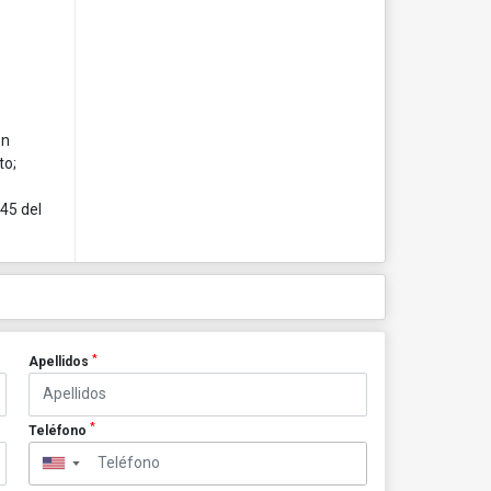
en
to;
845 del
*
Apellidos
*
Teléfono
▼