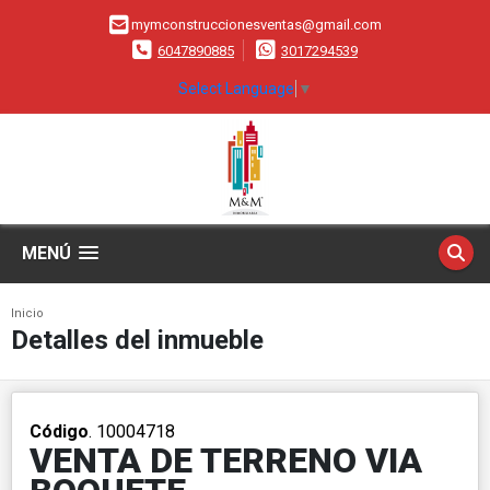
mymconstruccionesventas@gmail.com
6047890885
3017294539
Select Language
▼
MENÚ
Inicio
Detalles del inmueble
Código
. 10004718
VENTA DE TERRENO VIA