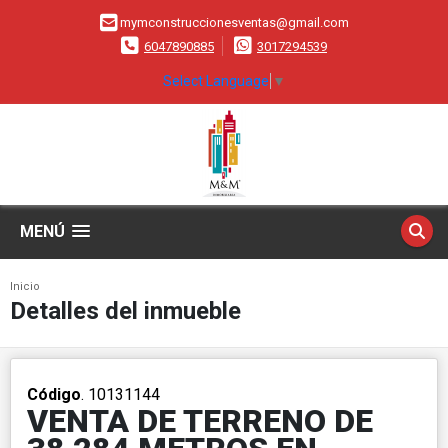
mymconstruccionesventas@gmail.com
6047890885
3017294539
Select Language
▼
MENÚ
Inicio
Detalles del inmueble
Código
. 10131144
VENTA DE TERRENO DE