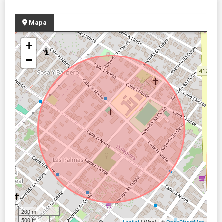
Mapa
+
−
200 m
500 ft
Leaflet
| Wasi - ©
OpenStreetMap