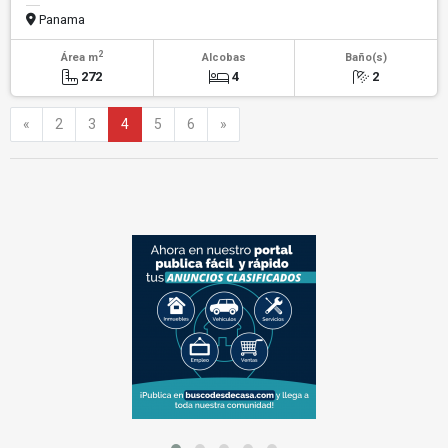
Panama
2
Área m
Alcobas
Baño(s)
272
4
2
Anterior
Siguiente
«
2
3
4
5
6
»