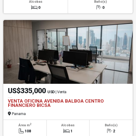
Alcobas
Baño(s)
0
0
US$335,000
USD
| Venta
VENTA OFICINA AVENIDA BALBOA CENTRO
FINANCIERO BICSA
Panama
2
Área m
Alcobas
Baño(s)
108
1
2