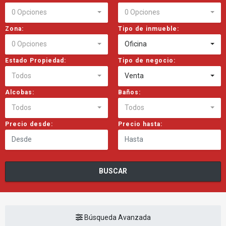
0 Opciones
0 Opciones
Zona:
Tipo de inmueble:
0 Opciones
Oficina
Estado Propiedad:
Tipo de negocio:
Todos
Venta
Alcobas:
Baños:
Todos
Todos
Precio desde:
Precio hasta:
BUSCAR
Búsqueda Avanzada