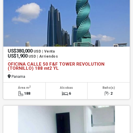
US$380,000
USD | Venta
US$1,900
USD | Arriendos
OFICINA CALLE 50 F&F TOWER REVOLUTION
(TORNILLO) 188 mt2 YL
Panama
2
Área m
Alcobas
Baño(s)
188
6
2