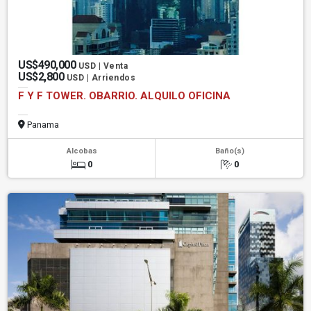
US$490,000
USD | Venta
US$2,800
USD | Arriendos
F Y F TOWER. OBARRIO. ALQUILO OFICINA
Panama
Alcobas
Baño(s)
0
0