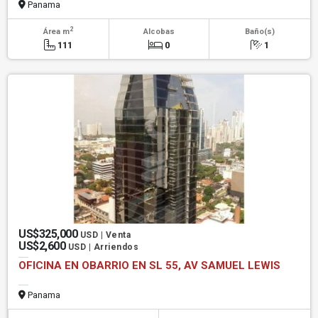
Panama
2
Área m
Alcobas
Baño(s)
111
0
1
US$325,000
USD | Venta
US$2,600
USD | Arriendos
OFICINA EN OBARRIO EN SL 55, AV SAMUEL LEWIS
Panama