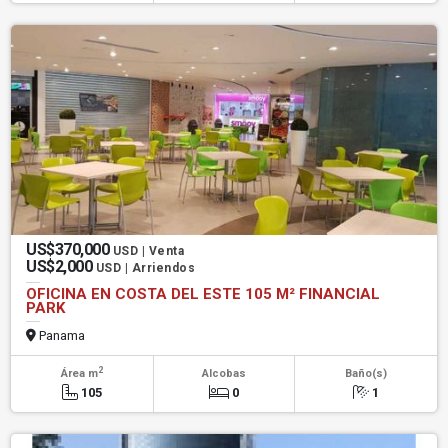
US$370,000
USD | Venta
US$2,000
USD | Arriendos
OFICINA EN COSTA DEL ESTE 105 M² FINANCIAL
PARK
Panama
2
Área m
Alcobas
Baño(s)
105
0
1