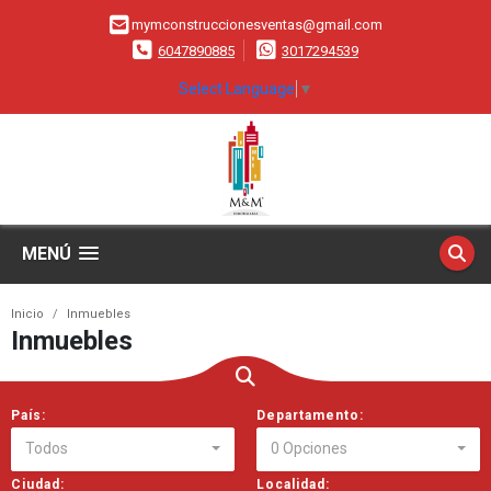
mymconstruccionesventas@gmail.com
6047890885
3017294539
Select Language
▼
MENÚ
Inicio
Inmuebles
Inmuebles
País:
Departamento:
Todos
0 Opciones
Ciudad:
Localidad: