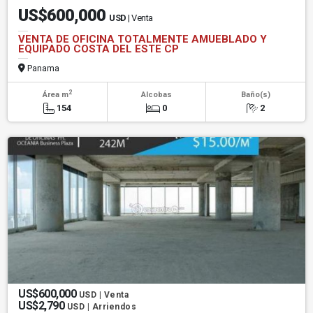
US$600,000
USD
| Venta
VENTA DE OFICINA TOTALMENTE AMUEBLADO Y
EQUIPADO COSTA DEL ESTE CP
Panama
2
Área m
Alcobas
Baño(s)
154
0
2
US$600,000
USD | Venta
US$2,790
USD | Arriendos