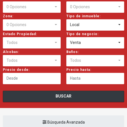
0 Opciones
0 Opciones
Zona:
Tipo de inmueble:
0 Opciones
Local
Estado Propiedad:
Tipo de negocio:
Todos
Venta
Alcobas:
Baños:
Todos
Todos
Precio desde:
Precio hasta:
BUSCAR
Búsqueda Avanzada