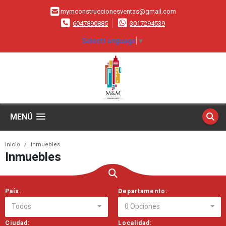
mymconstruccionesventas@gmail.com
6047890885
3017294539
Select Language
▼
MENÚ
Inicio
Inmuebles
Inmuebles
País:
Departamento:
Todos
0 Opciones
Ciudad:
Localidad: