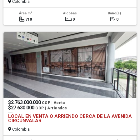
Colombia
2
Área m
Alcobas
Baño(s)
710
0
0
$2.763.000.000
COP | Venta
$27.630.000
COP | Arriendos
LOCAL EN VENTA O ARRIENDO CERCA DE LA AVENIDA
CIRCUNVALAR
Colombia
2