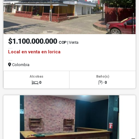
$1.100.000.000
COP
| Venta
Local en venta en lorica
Colombia
Alcobas
Baño(s)
0
0