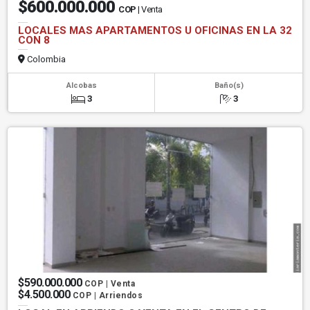
$600.000.000
COP
| Venta
LOCALES MAS APARTAMENTOS U OFICINAS EN LA 32
CON 8
Colombia
Alcobas
Baño(s)
3
3
$590.000.000
COP | Venta
$4.500.000
COP | Arriendos