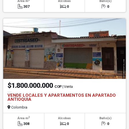
Área m
Alcobas
Baño(s)
307
0
0
$1.800.000.000
COP
| Venta
VENDE LOCALES Y APARTAMENTOS EN APARTADO
ANTIOQUIA
Colombia
2
Área m
Alcobas
Baño(s)
308
0
0