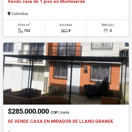
Vendo casa de 1 piso en Monteverde
Colombia
2
Área m
Alcobas
Baño(s)
152
4
3
$285.000.000
COP
| Venta
SE VENDE CASA EN MIRADOR.DE LLANO.GRANDE