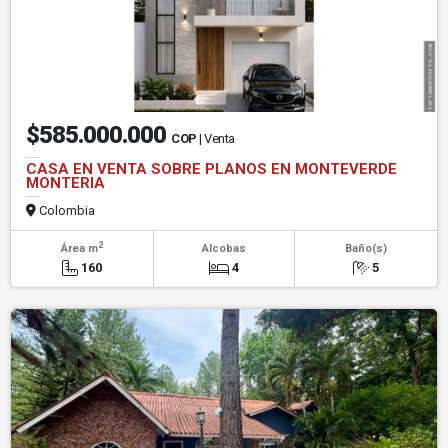
$585.000.000
COP
| Venta
CASA EN VENTA SOBRE PLANOS EN MONTEVERDE
MONTERIA
Colombia
2
Área m
Alcobas
Baño(s)
160
4
5