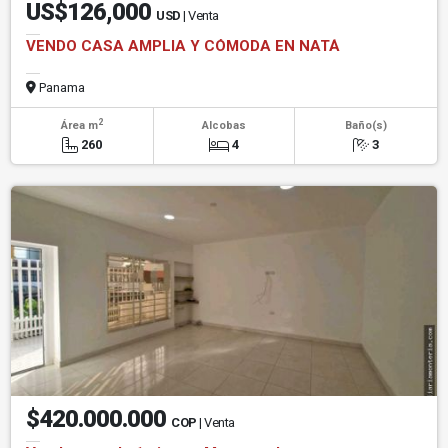
US$126,000
USD
| Venta
VENDO CASA AMPLIA Y CÓMODA EN NATÁ
Panama
2
Área m
Alcobas
Baño(s)
260
4
3
$420.000.000
COP
| Venta