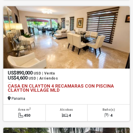
US$890,000
USD | Venta
US$4,600
USD | Arriendos
CASA EN CLAYTON 4 RECAMARAS CON PISCINA
CLAYTON VILLAGE MLD
Panama
2
Área m
Alcobas
Baño(s)
450
4
4