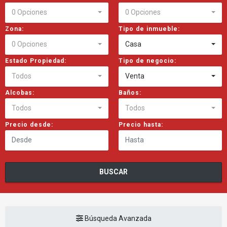
0 Opciones
0 Opciones
Zona:
Tipo de inmueble:
0 Opciones
Casa
Estado Propiedad:
Tipo de negocio:
Todos
Venta
Alcobas:
Baños:
Todos
Todos
Precio desde:
Precio hasta:
BUSCAR
Búsqueda Avanzada