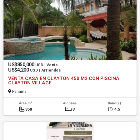
US$850,000
USD | Venta
US$4,200
USD | Arriendos
VENTA CASA EN CLAYTON 450 M2 CON PISCINA
CLAYTON VILLAGE
Panama
2
Área m
Alcobas
Baño(s)
350
3
4.5