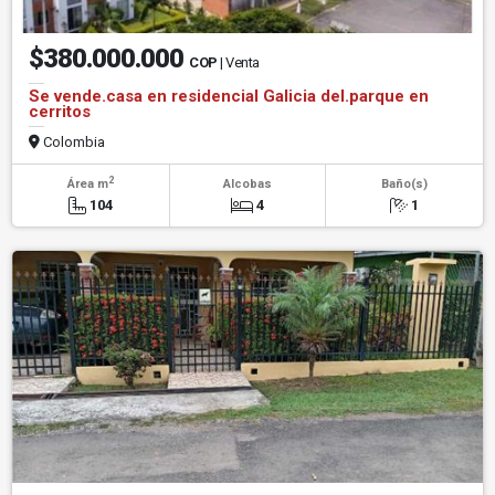
$380.000.000
COP
| Venta
Se vende.casa en residencial Galicia del.parque en
cerritos
Colombia
2
Área m
Alcobas
Baño(s)
104
4
1