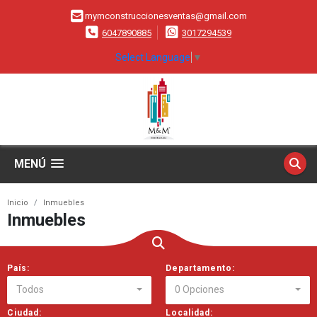
mymconstruccionesventas@gmail.com
6047890885
3017294539
Select Language
▼
MENÚ
Inicio
Inmuebles
Inmuebles
País:
Departamento:
Todos
0 Opciones
Ciudad:
Localidad: