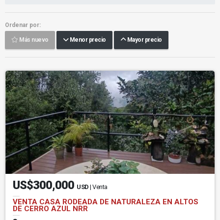
Ordenar por:
Más nuevo
Menor precio
Mayor precio
US$300,000
USD
| Venta
VENTA CASA RODEADA DE NATURALEZA EN ALTOS
DE CERRO AZUL NRR