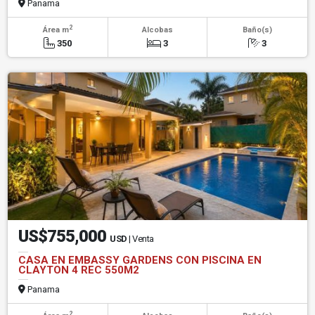
Panama
2
Área m
Alcobas
Baño(s)
350
3
3
US$755,000
USD
| Venta
CASA EN EMBASSY GARDENS CON PISCINA EN
CLAYTON 4 REC 550M2
Panama
2