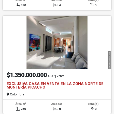
Área m
Alcobas
Baño(s)
380
4
5
$1.350.000.000
COP
| Venta
EXCLUSIVA CASA EN VENTA EN LA ZONA NORTE DE
MONTERÍA PICACHO
Colombia
2
Área m
Alcobas
Baño(s)
250
0
0