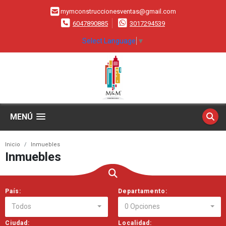
mymconstruccionesventas@gmail.com
6047890885
3017294539
Select Language
▼
MENÚ
Inicio
Inmuebles
Inmuebles
País:
Departamento:
Todos
0 Opciones
Ciudad:
Localidad: