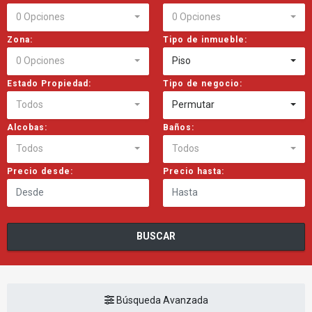
0 Opciones
0 Opciones
Zona:
Tipo de inmueble:
0 Opciones
Piso
Estado Propiedad:
Tipo de negocio:
Todos
Permutar
Alcobas:
Baños:
Todos
Todos
Precio desde:
Precio hasta:
BUSCAR
Búsqueda Avanzada