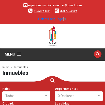
mymconstruccionesventas@gmail.com
6047890885
3017294539
Select Language
▼
MENÚ
Inicio
Inmuebles
Inmuebles
País:
Departamento:
Todos
0 Opciones
Ciudad:
Localidad: