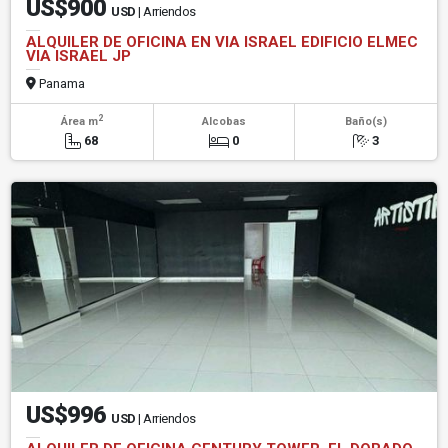
US$900
USD
| Arriendos
ALQUILER DE OFICINA EN VIA ISRAEL EDIFICIO ELMEC
VIA ISRAEL JP
Panama
2
Área m
Alcobas
Baño(s)
68
0
3
US$996
USD
| Arriendos