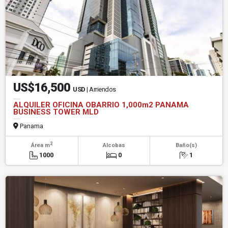
US$16,500
USD
| Arriendos
ALQUILER OFICINA OBARRIO 1,000m2 PANAMA
BUSINESS TOWER MLD
Panama
2
Área m
Alcobas
Baño(s)
1000
0
1