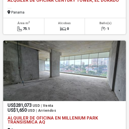
ALQUILER DE OFICINA CENTURY TOWER, EL DORADO
Panama
2
Área m
Alcobas
Baño(s)
75.1
0
1
US$281,073
USD | Venta
US$1,650
USD | Arriendos
ALQUILER DE OFICINA EN MILLENIUM PARK
TRANSISMICA AQ