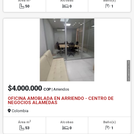
Área m
Alcobas
Baño(s)
50
0
1
$4.000.000
COP
| Arriendos
OFICINA AMOBLADA EN ARRIENDO - CENTRO DE
NEGOCIOS ALAMEDAS
Colombia
2
Área m
Alcobas
Baño(s)
53
0
1