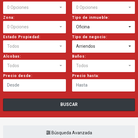
0 Opciones
0 Opciones
Zona:
Tipo de inmueble:
0 Opciones
Oficina
Estado Propiedad:
Tipo de negocio:
Todos
Arriendos
Alcobas:
Baños:
Todos
Todos
Precio desde:
Precio hasta:
BUSCAR
Búsqueda Avanzada