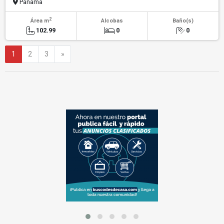
Panama
2
Área m
Alcobas
Baño(s)
102.99
0
0
Siguiente
1
2
3
»