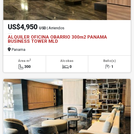
US$4,950
USD
| Arriendos
ALQUILER OFICINA OBARRIO 300m2 PANAMA
BUSINESS TOWER MLD
Panama
2
Área m
Alcobas
Baño(s)
300
0
1