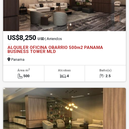
US$8,250
USD
| Arriendos
ALQUILER OFICINA OBARRIO 500m2 PANAMA
BUSINESS TOWER MLD
Panama
2
Área m
Alcobas
Baño(s)
500
4
2.5