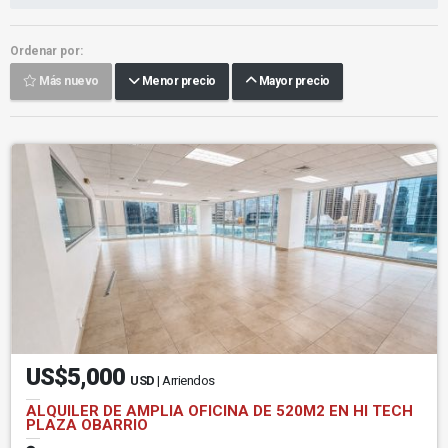
Ordenar por:
Más nuevo
Menor precio
Mayor precio
US$5,000
USD
| Arriendos
ALQUILER DE AMPLIA OFICINA DE 520M2 EN HI TECH
PLAZA OBARRIO