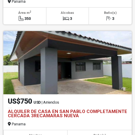
Panama
2
Área m
Alcobas
Baño(s)
350
3
3
US$750
USD
| Arriendos
ALQUILER DE CASA EN SAN PABLO COMPLETAMENTE
CERCADA 3RECAMARAS NUEVA
Panama