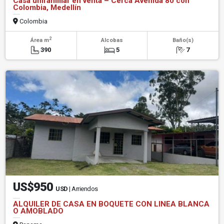
Casa unifamiliar en venta – Cerca Avenida 80 con
Colombia, Medellín
Colombia
2
Área m
Alcobas
Baño(s)
390
5
7
US$950
USD
| Arriendos
ALQUILER DE CASA EN BOQUETE CON LINEA BLANCA
O AMOBLADO