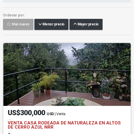
Ordenar por:
Más nuevo
Menor precio
Mayor precio
US$300,000
USD
| Venta
VENTA CASA RODEADA DE NATURALEZA EN ALTOS
DE CERRO AZUL NRR