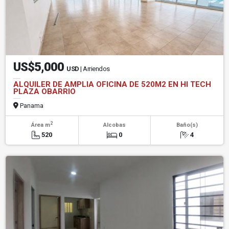
US$5,000
USD
| Arriendos
ALQUILER DE AMPLIA OFICINA DE 520M2 EN HI TECH
PLAZA OBARRIO
Panama
2
Área m
Alcobas
Baño(s)
520
0
4