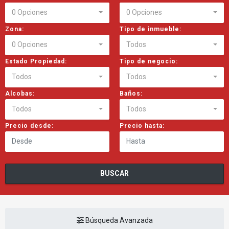
0 Opciones
0 Opciones
Zona:
Tipo de inmueble:
0 Opciones
Todos
Estado Propiedad:
Tipo de negocio:
Todos
Todos
Alcobas:
Baños:
Todos
Todos
Precio desde:
Precio hasta:
BUSCAR
Búsqueda Avanzada