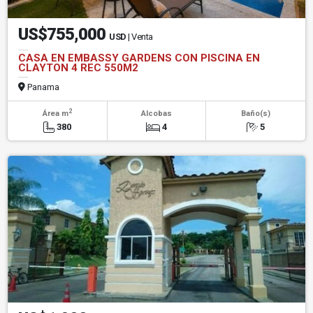
US$755,000
USD
| Venta
CASA EN EMBASSY GARDENS CON PISCINA EN
CLAYTON 4 REC 550M2
Panama
2
Área m
Alcobas
Baño(s)
380
4
5