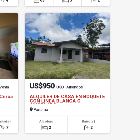
4
63
3
2
US$950
 Venta
USD
| Arriendos
 Cerca
ALQUILER DE CASA EN BOQUETE
CON LINEA BLANCA O
AMOBLADO
Panama
año(s)
Alcobas
Baño(s)
7
2
2