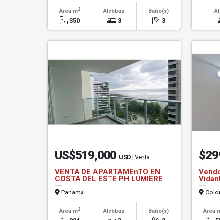
2
Área m
Alcobas
Baño(s)
A
350
3
3
US$519,000
$29
USD
| Venta
VENTA DE APARTAMEnTO EN
Vendo
COSTA DEL ESTE PH LUMIERE
Vidan
224m2 JP
$299M
Panama
Colo
2
Área m
Alcobas
Baño(s)
Área 