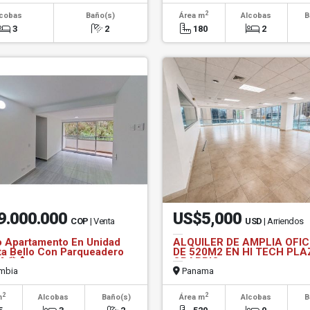
2
lcobas
Baño(s)
Área m
Alcobas
B
3
2
180
2
9.000.000
US$5,000
COP
| Venta
USD
| Arriendos
 Apartamento En Unidad
ALQUILER DE AMPLIA OFIC
ta Bello Con Parqueadero
DE 520M2 EN HI TECH PLA
 🌅🔷
OBARRIO
mbia
Panama
2
2
m
Alcobas
Baño(s)
Área m
Alcobas
B