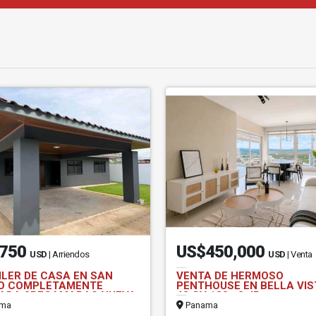
750
US$450,000
USD
| Arriendos
USD
| Venta
ILER DE CASA EN SAN
VENTA DE HERMOSO
O COMPLETAMENTE
PENTHOUSE EN BELLA VIS
ADA 3RECAMARAS NUEVA
43 GV 180m2 JP
ma
Panama