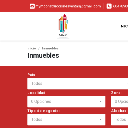
mymconstruccionesventas@gmail.com
6047890
INIC
Inicio
Inmuebles
Inmuebles
País:
Todos
Localidad:
Zona:
0 Opciones
0 Opci
Tipo de negocio:
Alcobas:
Todos
Todos