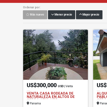
Ordenar por:
Más nuevo
Menor precio
Mayor precio
US$300,000
US$
USD
| Venta
VENTA CASA RODEADA DE
ALQU
NATURALEZA EN ALTOS DE
PABL
CERRO AZUL NRR
CERC
Panama
Pana