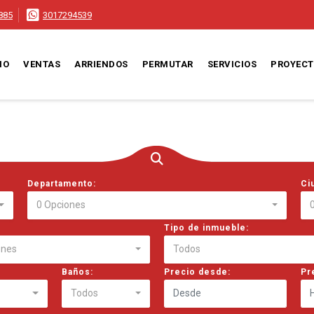
885
3017294539
IO
VENTAS
ARRIENDOS
PERMUTAR
SERVICIOS
PROYEC
Departamento:
Ci
0 Opciones
Tipo de inmueble:
ones
Todos
Baños:
Precio desde:
Pr
Todos