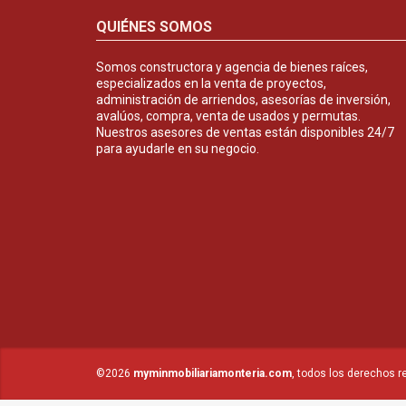
QUIÉNES SOMOS
Somos constructora y agencia de bienes raíces,
especializados en la venta de proyectos,
administración de arriendos, asesorías de inversión,
avalúos, compra, venta de usados y permutas.
Nuestros asesores de ventas están disponibles 24/7
para ayudarle en su negocio.
©2026
myminmobiliariamonteria.com
, todos los derechos r