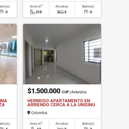
2
año(s)
Área m
Alcobas
Baño(s)
3
215
3
3
$1.500.000
COP
| Arriendos
INA
HERMOSO APARTAMENTO EN
ZA
ARRIENDO CERCA A LA UNISINU
Colombia
2
año(s)
Área m
Alcobas
Baño(s)