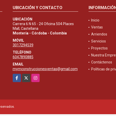
UBICACIÓN Y CONTACTO
INFORMACIÓ
UBICACIÓN
Inicio
Carrera 6 N 65 - 24 Oficina 504 Places
Ventas
Mall, Castellana
Montería - Córdoba - Colombia
Arriendos
MÓVIL
Servicios
3017294539
Proyectos
TELÉFONO
Nuestra Empre
6047890885
Contáctenos
EMAIL
mymconstruccionesventas@gmail.com
Políticas de pr
Facebook
X
Instagram
eservados.