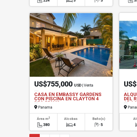
224
3
3
5
US$755,000
US$
USD
| Venta
CASA EN EMBASSY GARDENS
ALQU
CON PISCINA EN CLAYTON 4
DEL R
REC 550M2
15 A
Panama
Pana
2
Área m
Alcobas
Baño(s)
A
380
4
5