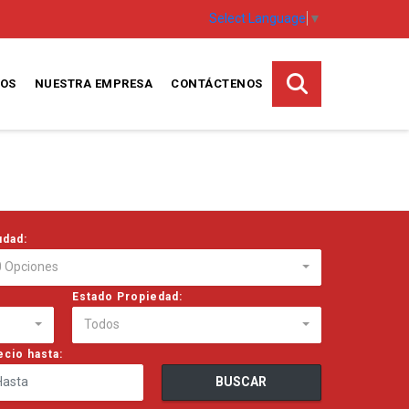
Select Language
▼
TOS
NUESTRA EMPRESA
CONTÁCTENOS
udad:
0 Opciones
Estado Propiedad:
Todos
ecio hasta:
BUSCAR