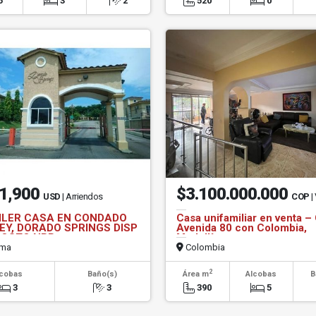
5
3
2
520
0
1,900
$3.100.000.000
USD
| Arriendos
COP
|
ILER CASA EN CONDADO
Casa unifamiliar en venta –
EY, DORADO SPRINGS DISP
Avenida 80 con Colombia,
GOSTO NRR
Medellín
ma
Colombia
2
lcobas
Baño(s)
Área m
Alcobas
B
3
3
390
5