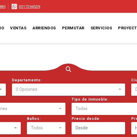
885
3017294539
IO
VENTAS
ARRIENDOS
PERMUTAR
SERVICIOS
PROYEC
Departamento:
Ci
0 Opciones
Tipo de inmueble:
ones
Todos
Baños:
Precio desde:
Pr
Todos