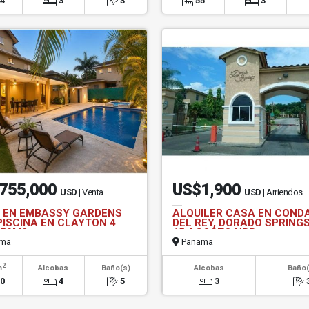
24
3
3
55
3
755,000
US$1,900
USD
| Venta
USD
| Arriendos
 EN EMBASSY GARDENS
ALQUILER CASA EN COND
PISCINA EN CLAYTON 4
DEL REY, DORADO SPRINGS
550M2
15 AGOSTO NRR
ma
Panama
2
m
Alcobas
Baño(s)
Alcobas
Baño(
80
4
5
3