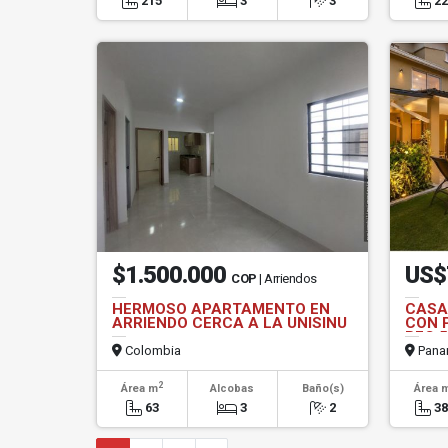
215
3
3
2
$1.500.000
US$
COP
| Arriendos
HERMOSO APARTAMENTO EN
CASA
ARRIENDO CERCA A LA UNISINU
CON 
REC 
Colombia
Pana
2
Área m
Alcobas
Baño(s)
Área 
63
3
2
3