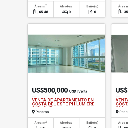
2
Área m
Alcobas
Baño(s)
Área 
65.48
0
0
3
US$500,000
US$
USD
| Venta
VENTA DE APARTAMENTO EN
VENT
COSTA DEL ESTE PH LUMIERE
COST
215m2 JP
224m
Panama
Pana
2
Área m
Alcobas
Baño(s)
Área 