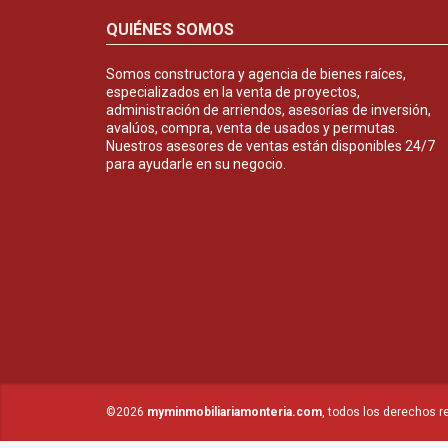
QUIÉNES SOMOS
Somos constructora y agencia de bienes raíces,
especializados en la venta de proyectos,
administración de arriendos, asesorías de inversión,
avalúos, compra, venta de usados y permutas.
Nuestros asesores de ventas están disponibles 24/7
para ayudarle en su negocio.
©2026
myminmobiliariamonteria.com
, todos los derechos r