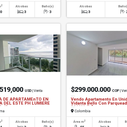
2
m
Alcobas
Baño(s)
Alcobas
Baño(
50
3
3
3
519,000
$299.000.000
USD
| Venta
COP
| Ve
A DE APARTAMEnTO EN
Vendo Apartamento En Uni
A DEL ESTE PH LUMIERE
Vidanta Bello Con Parquea
2 JP
$299M 🌅🔷
ma
Colombia
2
2
m
Alcobas
Baño(s)
Área m
Alcobas
B