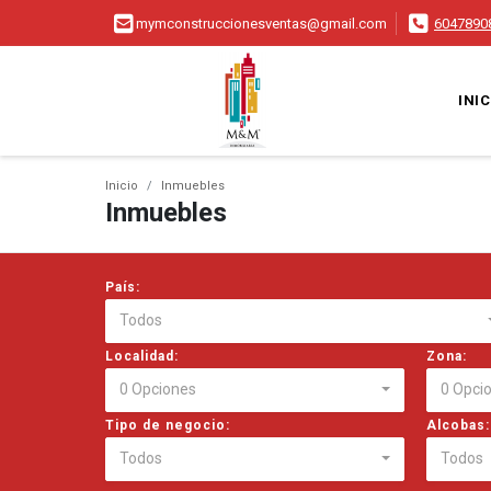
mymconstruccionesventas@gmail.com
6047890
INIC
Inicio
Inmuebles
Inmuebles
País:
Todos
Localidad:
Zona:
0 Opciones
0 Opci
Tipo de negocio:
Alcobas:
Todos
Todos