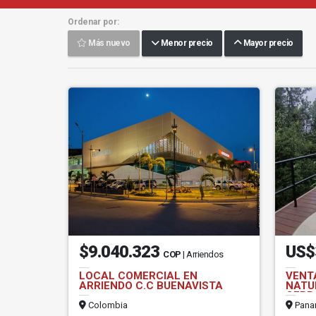
Ordenar por:
Más nuevo
Menor precio
Mayor precio
$9.040.323
US$
COP
| Arriendos
LOCAL COMERCIAL EN
VENT
ARRIENDO C.C BUENAVISTA
NATU
CERR
Colombia
Pana