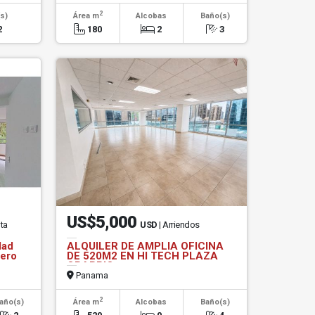
2
s)
Área m
Alcobas
Baño(s)
2
180
2
3
US$5,000
nta
USD
| Arriendos
dad
ALQUILER DE AMPLIA OFICINA
dero
DE 520M2 EN HI TECH PLAZA
OBARRIO
Panama
2
año(s)
Área m
Alcobas
Baño(s)