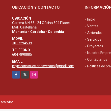
UBICACIÓN Y CONTACTO
INFORMACIÓ
UBICACIÓN
Inicio
Carrera 6 N 65 - 24 Oficina 504 Places
Ventas
Mall, Castellana
Montería - Córdoba - Colombia
Arriendos
MÓVIL
Servicios
3017294539
Proyectos
TELÉFONO
Nuestra Empre
6047890885
Contáctenos
EMAIL
mymconstruccionesventas@gmail.com
Políticas de pr
Facebook
X
Instagram
eservados.