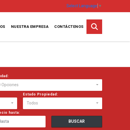
Select Language
▼
TOS
NUESTRA EMPRESA
CONTÁCTENOS
udad:
0 Opciones
Estado Propiedad:
Todos
ecio hasta:
BUSCAR