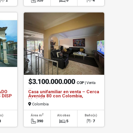
2
520
0
4
$3.100.000.000
COP
| Venta
ADO
Casa unifamiliar en venta – Cerca
 DISP
Avenida 80 con Colombia,
Medellín
Colombia
2
s)
Área m
Alcobas
Baño(s)
3
390
5
7