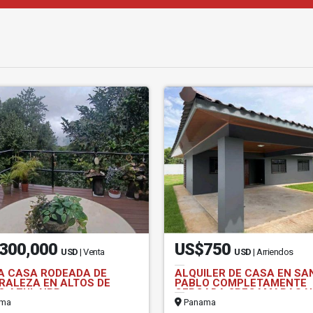
300,000
US$750
USD
| Venta
USD
| Arriendos
A CASA RODEADA DE
ALQUILER DE CASA EN SA
RALEZA EN ALTOS DE
PABLO COMPLETAMENTE
O AZUL NRR
CERCADA 3RECAMARAS N
ma
Panama