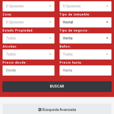
0 Opciones
0 Opciones
Zona:
Tipo de inmueble:
0 Opciones
Hostal
Estado Propiedad:
Tipo de negocio:
Todos
Venta
Alcobas:
Baños:
Todos
Todos
Precio desde:
Precio hasta:
BUSCAR
Búsqueda Avanzada