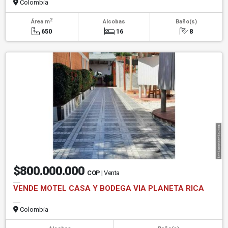
Colombia
2
Área m
Alcobas
Baño(s)
650
16
8
$800.000.000
COP
| Venta
VENDE MOTEL CASA Y BODEGA VIA PLANETA RICA
Colombia