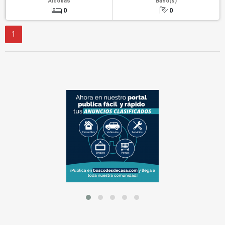
Alcobas
Baño(s)
0
0
1