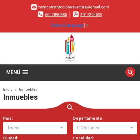
mymconstruccionesventas@gmail.com
6047890885
3017294539
Select Language
▼
MENÚ
Inicio
Inmuebles
Inmuebles
País:
Departamento:
Todos
0 Opciones
Ciudad:
Localidad: