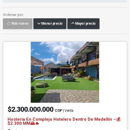
Ordenar por:
Más nuevo
Menor precio
Mayor precio
$2.300.000.000
COP
| Venta
Hostería En Complejo Hotelero Dentro De Medellín –💰
$2.300 MM🌄🔥