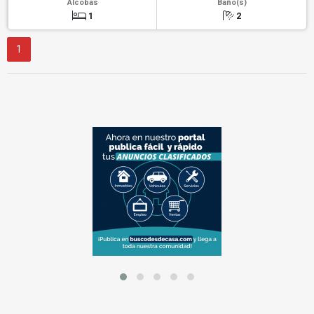
Alcobas
Baño(s)
1
2
1