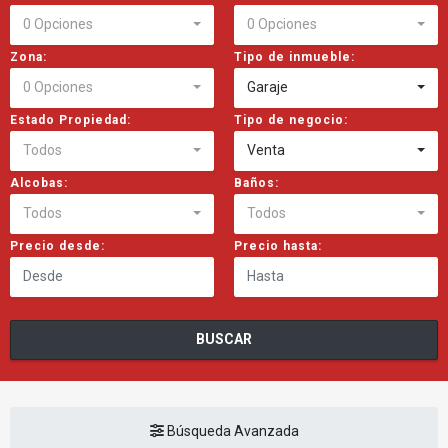
0 Opciones
0 Opciones
Zona:
Tipo de inmueble:
0 Opciones
Garaje
Estado Propiedad:
Tipo de negocio:
Todos
Venta
Alcobas:
Baños:
Todos
Todos
Precio desde:
Precio hasta:
BUSCAR
Búsqueda Avanzada