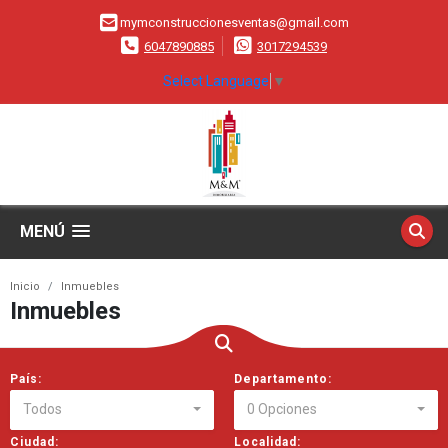
mymconstruccionesventas@gmail.com
6047890885
3017294539
Select Language
▼
MENÚ
Inicio
Inmuebles
Inmuebles
País:
Departamento:
Todos
0 Opciones
Ciudad:
Localidad: