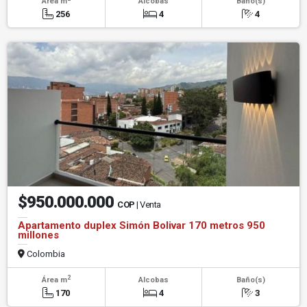
Área m
Alcobas
Baño(s)
256
4
4
$950.000.000
COP
| Venta
Apartamento duplex Simón Bolivar 170 metros 950
millones
Colombia
2
Área m
Alcobas
Baño(s)
170
4
3