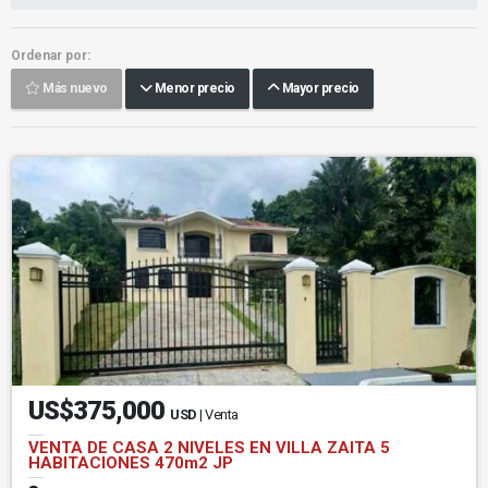
Ordenar por:
Más nuevo
Menor precio
Mayor precio
US$375,000
USD
| Venta
VENTA DE CASA 2 NIVELES EN VILLA ZAITA 5
HABITACIONES 470m2 JP