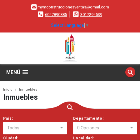
mymconstruccionesventas@gmail.com
6047890885
3017294539
Select Language
▼
MENÚ
Inicio
Inmuebles
Inmuebles
País:
Departamento:
Todos
0 Opciones
Ciudad:
Localidad: