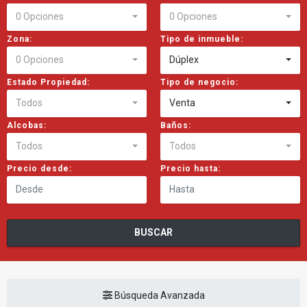
0 Opciones
0 Opciones
Zona:
Tipo de inmueble:
0 Opciones
Dúplex
Estado Propiedad:
Tipo de negocio:
Todos
Venta
Alcobas:
Baños:
Todos
Todos
Precio desde:
Precio hasta:
BUSCAR
Búsqueda Avanzada