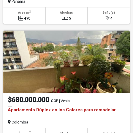
Panama
2
Área m
Alcobas
Baño(s)
470
5
4
$680.000.000
COP
| Venta
Apartamento Dúplex en los Colores para remodelar
Colombia
2