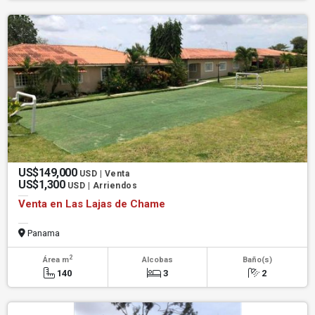
US$149,000
USD | Venta
US$1,300
USD | Arriendos
Venta en Las Lajas de Chame
Panama
2
Área m
Alcobas
Baño(s)
140
3
2