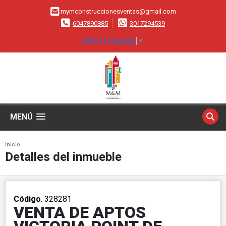
mymconstruccionesventas@gmail.com
6047890885
3017294539
Select Language
▼
MENÚ
Inicio
Detalles del inmueble
Código
. 328281
VENTA DE APTOS