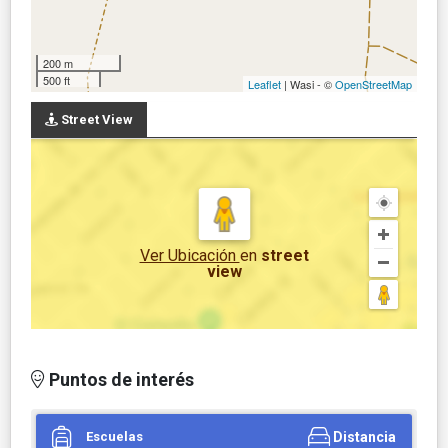
200 m
500 ft
Leaflet
| Wasi - ©
OpenStreetMap
Street View
Ver Ubicación
en
street
view
Puntos de interés
Escuelas
Distancia