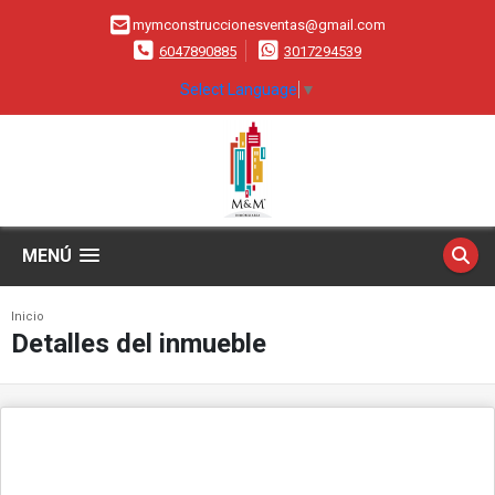
mymconstruccionesventas@gmail.com
6047890885
3017294539
Select Language
▼
MENÚ
Inicio
Detalles del inmueble