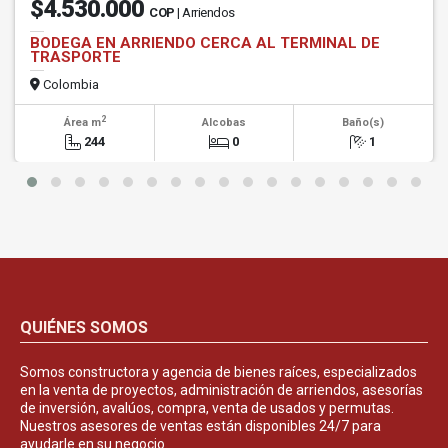
$4.530.000
COP
| Arriendos
BODEGA EN ARRIENDO CERCA AL TERMINAL DE
TRASPORTE
Colombia
2
Área m
Alcobas
Baño(s)
244
0
1
QUIÉNES SOMOS
Somos constructora y agencia de bienes raíces, especializados
en la venta de proyectos, administración de arriendos, asesorías
de inversión, avalúos, compra, venta de usados y permutas.
Nuestros asesores de ventas están disponibles 24/7 para
ayudarle en su negocio.