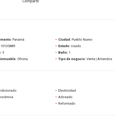
Compartir
amento:
Panamá
Ciudad:
Pueblo Nuevo
10135889
Estado:
Usado
:
3
Baño:
1
 inmueble:
Oficina
Tipo de negocio:
Venta | Arriendos
ondicionado
Electricidad
anorámica
Adosado
Reformado