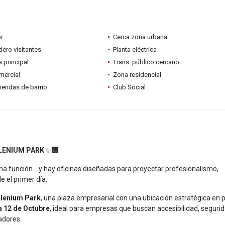
r
Cerca zona urbana
ero visitantes
Planta eléctrica
a principal
Trans. público cercano
mercial
Zona residencial
tiendas de barrio
Club Social
LLENIUM PARK
✨🏢
 función... y hay oficinas diseñadas para proyectar profesionalismo,
 el primer día.
llenium Park
, una plaza empresarial con una ubicación estratégica en 
a 12 de Octubre
, ideal para empresas que buscan accesibilidad, segurid
adores.