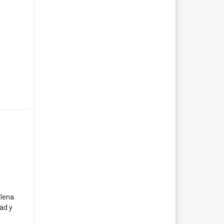
plena
ad y