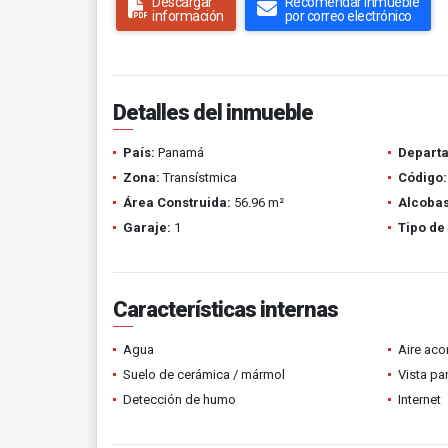
Descargar
Recomendar inmueble
información
por correo electrónico
Detalles del inmueble
País:
Panamá
Depart
Zona:
Transístmica
Código:
Área Construida:
56.96 m²
Alcobas
Garaje:
1
Tipo de
Características internas
Agua
Aire ac
Suelo de cerámica / mármol
Vista p
Detección de humo
Internet