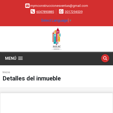
mymconstruccionesventas@gmail.com
6047890885
3017294539
Select Language
▼
MENÚ
Inicio
Detalles del inmueble