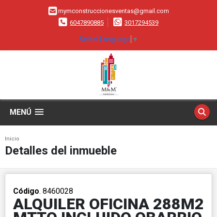
mymconstruccionesventas@gmail.com
6047890885
3017294539
Select Language
▼
MENÚ
Inicio
Detalles del inmueble
Código
. 8460028
ALQUILER OFICINA 288M2