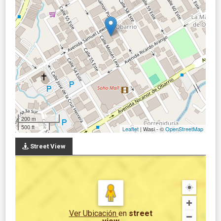
200 m
500 ft
Leaflet
| Wasi - ©
OpenStreetMap
Street View
Ver Ubicación
en
street