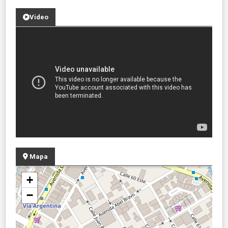
Video
Mapa
+
−