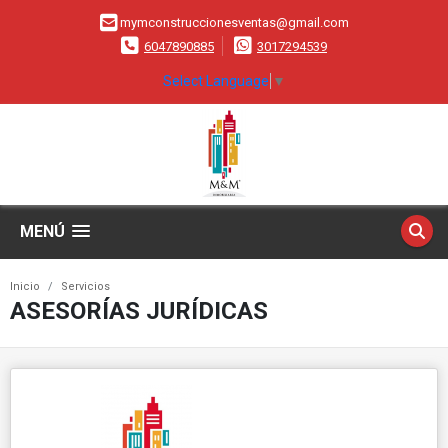
mymconstruccionesventas@gmail.com
6047890885
3017294539
Select Language
▼
MENÚ
Inicio
Servicios
ASESORÍAS JURÍDICAS