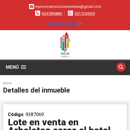
mymconstruccionesventas@gmail.com
6047890885
3017294539
Select Language
▼
MENÚ
Inicio
Detalles del inmueble
Código
. 9387069
Lote en venta en