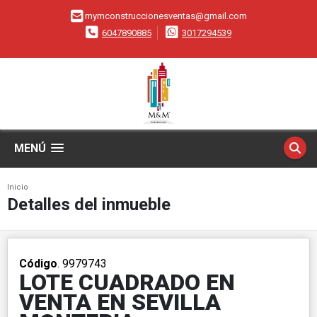
mymconstruccionesventas@gmail.com
6047890885
3017294539
MENÚ
Inicio
Detalles del inmueble
Código
. 9979743
LOTE CUADRADO EN
VENTA EN SEVILLA