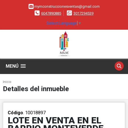
mymconstruccionesventas@gmail.com
6047890885
3017294539
Select Language
▼
MENÚ
Inicio
Detalles del inmueble
Código
. 10018897
LOTE EN VENTA EN EL