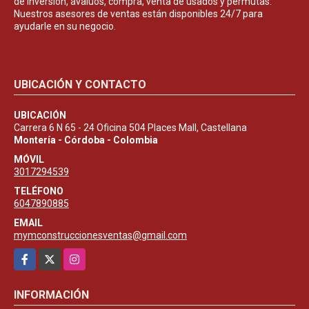
de inversión, avalúos, compra, venta de usados y permutas.
Nuestros asesores de ventas están disponibles 24/7 para
ayudarle en su negocio.
UBICACIÓN Y CONTACTO
UBICACIÓN
Carrera 6 N 65 - 24 Oficina 504 Places Mall, Castellana
Montería - Córdoba - Colombia
MÓVIL
3017294539
TELÉFONO
6047890885
EMAIL
mymconstruccionesventas@gmail.com
Facebook
X
Instagram
INFORMACIÓN