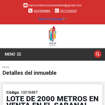
mymconstruccionesventas@gmail.com
6047890885
3017294539
Select Language
▼
MENÚ
Inicio
Detalles del inmueble
Código
. 10018487
LOTE DE 2000 METROS EN