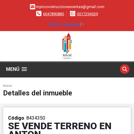
mymconstruccionesventas@gmail.com
6047890885
3017294539
Select Language
▼
MENÚ
Inicio
Detalles del inmueble
Código
. 8434350
SE VENDE TERRENO EN