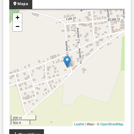
Mapa
+
−
200 m
500 ft
Leaflet
| Wasi - ©
OpenStreetMap