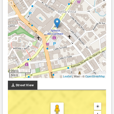
200 m
500 ft
Leaflet
| Wasi - ©
OpenStreetMap
Street View