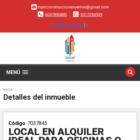
mymconstruccionesventas@gmail.com
6047890885
3017294539
Select Language
▼
MENÚ
Inicio
Detalles del inmueble
Código
. 7037845
LOCAL EN ALQUILER