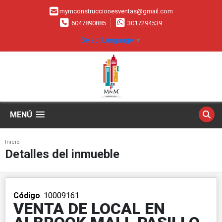
mymconstruccionesventas@gmail.com
6047890885
3017294539
Select Language
▼
MENÚ
Inicio
Detalles del inmueble
Código
. 10009161
VENTA DE LOCAL EN