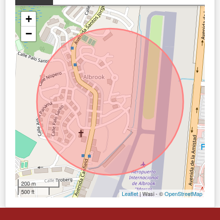
+
−
200 m
500 ft
Leaflet
| Wasi - ©
OpenStreetMap