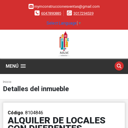
mymconstruccionesventas@gmail.com
6047890885
3017294539
Select Language
▼
MENÚ
Inicio
Detalles del inmueble
Código
. 8104846
ALQUILER DE LOCALES