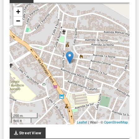
+
−
200 m
500 ft
Leaflet
| Wasi - ©
OpenStreetMap
Street View