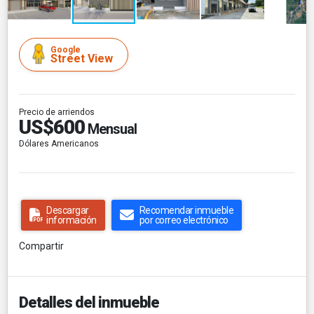
Google
Street View
Precio de arriendos
US$600
Mensual
Dólares Americanos
Descargar
Recomendar inmueble
información
por correo electrónico
Compartir
Detalles del inmueble