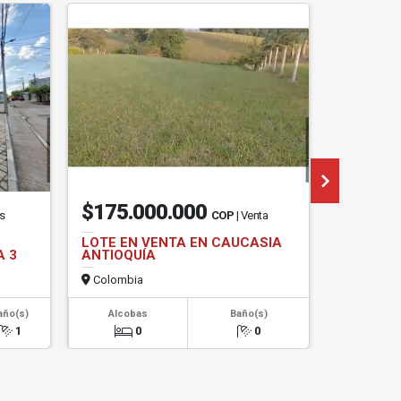
$175.000.000
$45.0
os
COP
| Venta
LOTE EN VENTA EN CAUCASIA
LOTE EN
A 3
ANTIOQUÍA
ANTERO
Colombia
Colombi
año(s)
Alcobas
Baño(s)
Alcob
1
0
0
0