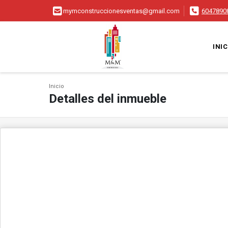
mymconstruccionesventas@gmail.com
6047890
INIC
Inicio
Detalles del inmueble