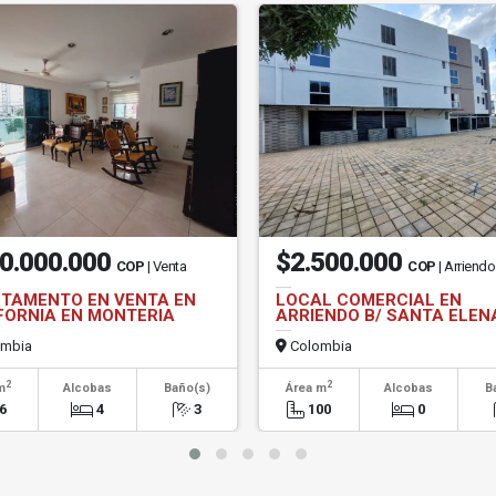
0.000.000
$2.500.000
COP
| Venta
COP
| Arriend
TAMENTO EN VENTA EN
LOCAL COMERCIAL EN
FORNIA EN MONTERIA
ARRIENDO B/ SANTA ELEN
mbia
Colombia
2
2
m
Alcobas
Baño(s)
Área m
Alcobas
B
6
4
3
100
0