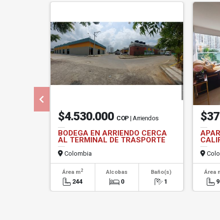
$4.530.000
$37
COP
| Arriendos
BODEGA EN ARRIENDO CERCA
APAR
AL TERMINAL DE TRASPORTE
CALI
Colombia
Colo
2
Área m
Alcobas
Baño(s)
Área 
244
0
1
9