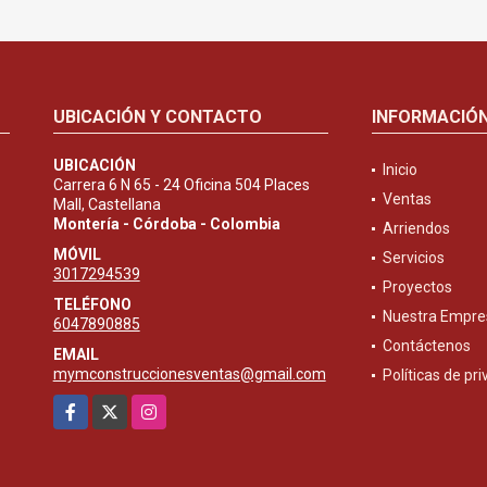
UBICACIÓN Y CONTACTO
INFORMACIÓ
UBICACIÓN
Inicio
Carrera 6 N 65 - 24 Oficina 504 Places
Ventas
Mall, Castellana
Montería - Córdoba - Colombia
Arriendos
MÓVIL
Servicios
3017294539
Proyectos
TELÉFONO
Nuestra Empre
6047890885
Contáctenos
EMAIL
mymconstruccionesventas@gmail.com
Políticas de pr
Facebook
X
Instagram