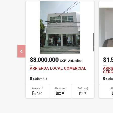
$3.000.000
$1.
COP
| Arriendos
ARRIENDA LOCAL COMERCIAL
ARRI
CERC
Colombia
Colo
2
Área m
Alcobas
Baño(s)
A
140
0
2