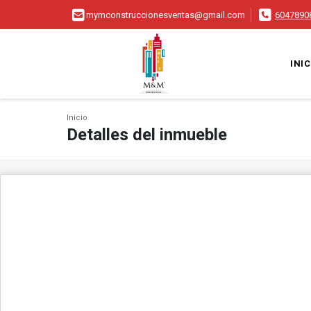
mymconstruccionesventas@gmail.com
6047890
INIC
Inicio
Detalles del inmueble