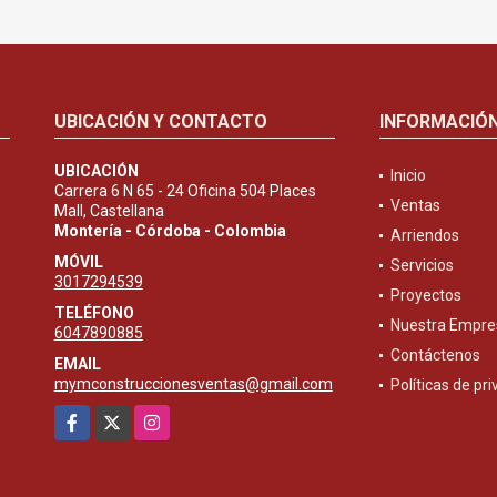
UBICACIÓN Y CONTACTO
INFORMACIÓ
UBICACIÓN
Inicio
Carrera 6 N 65 - 24 Oficina 504 Places
Ventas
Mall, Castellana
Montería - Córdoba - Colombia
Arriendos
MÓVIL
Servicios
3017294539
Proyectos
TELÉFONO
Nuestra Empre
6047890885
Contáctenos
EMAIL
mymconstruccionesventas@gmail.com
Políticas de pr
Facebook
X
Instagram