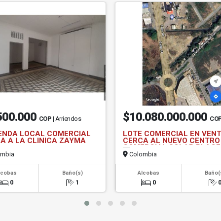
500.000
$10.080.000.000
COP
| Arriendos
CO
ENDA LOCAL COMERCIAL
LOTE COMERCIAL EN VEN
A A LA CLINICA ZAYMA
CERCA AL NUEVO CENTRO
COMERCIAL SOLAR PLACE
mbia
Colombia
lcobas
Baño(s)
Alcobas
Baño(
0
1
0