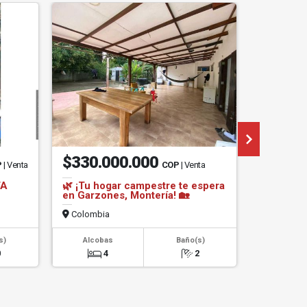
$330.000.000
$2.76
P
| Venta
COP
| Venta
TA
🌿 ¡Tu hogar campestre te espera
VENDE L
en Garzones, Montería! 🏡
SUCRE
Colombia
Colombi
s)
Alcobas
Baño(s)
Alcob
0
4
2
0