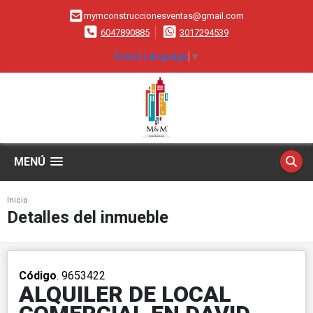
mymconstruccionesventas@gmail.com
6047890885
3017294539
Select Language
▼
MENÚ
Inicio
Detalles del inmueble
Código
. 9653422
ALQUILER DE LOCAL