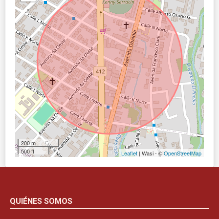
200 m
500 ft
Leaflet
| Wasi - ©
OpenStreetMap
QUIÉNES SOMOS