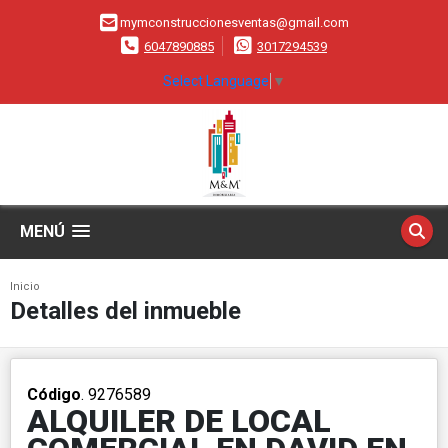
mymconstruccionesventas@gmail.com
6047890885
3017294539
Select Language
▼
MENÚ
Inicio
Detalles del inmueble
Código
. 9276589
ALQUILER DE LOCAL