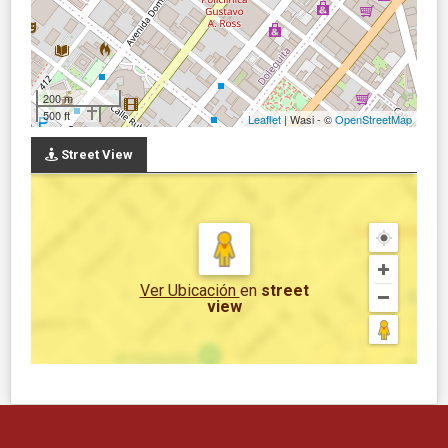
200 m
500 ft
Leaflet
| Wasi - ©
OpenStreetMap
Street View
Ver Ubicación
en
street
view