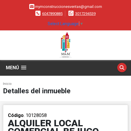
mymconstruccionesventas@gmail.com
6047890885
3017294539
Select Language
▼
MENÚ
Inicio
Detalles del inmueble
Código
. 10128058
ALQUILER LOCAL