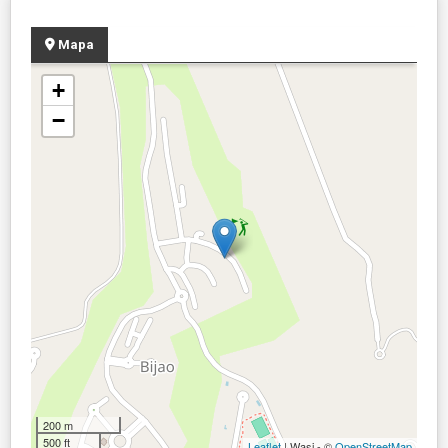
Mapa
+
−
200 m
500 ft
Leaflet
| Wasi - ©
OpenStreetMap