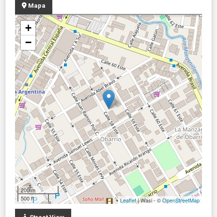
Mapa
+
−
200 m
500 ft
Leaflet
| Wasi - ©
OpenStreetMap