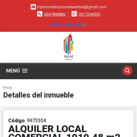
mymconstruccionesventas@gmail.com
6047890885
3017294539
Select Language
▼
MENÚ
Inicio
Detalles del inmueble
Código
. 9973304
ALQUILER LOCAL