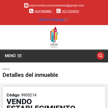
mymconstruccionesventas@gmail.com
6047890885
3017294539
Select Language
▼
MENÚ
Inicio
Detalles del inmueble
Código
. 9950214
VENDO