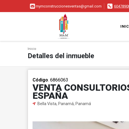
mymconstruccionesventas@gmail.com
6047890
INIC
Inicio
Detalles del inmueble
Código
. 6866063
VENTA CONSULTORIOS
ESPAÑA
Bella Vista, Panamá, Panamá