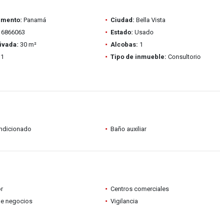
amento:
Panamá
Ciudad:
Bella Vista
6866063
Estado:
Usado
ivada:
30 m²
Alcobas:
1
1
Tipo de inmueble:
Consultorio
ondicionado
Baño auxiliar
r
Centros comerciales
de negocios
Vigilancia