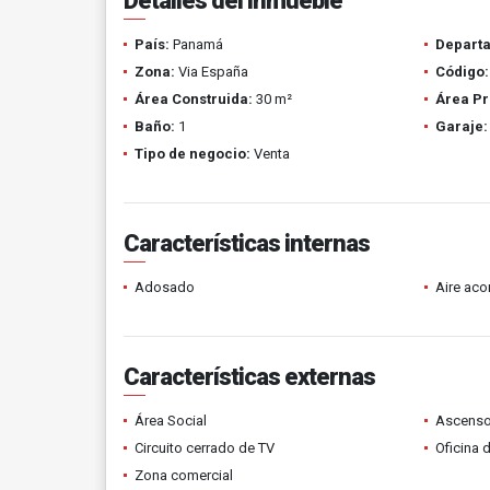
Detalles del inmueble
País:
Panamá
Depart
Zona:
Via España
Código:
Área Construida:
30 m²
Área Pr
Baño:
1
Garaje:
Tipo de negocio:
Venta
Características internas
Adosado
Aire ac
Características externas
Área Social
Ascenso
Circuito cerrado de TV
Oficina 
Zona comercial