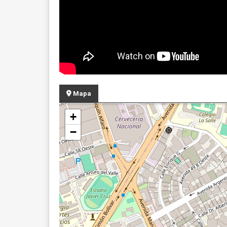
Mapa
+
−