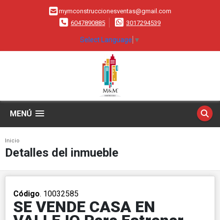
mymconstruccionesventas@gmail.com
6047890885
3017294539
Select Language
▼
MENÚ
Inicio
Detalles del inmueble
Código
. 10032585
SE VENDE CASA EN