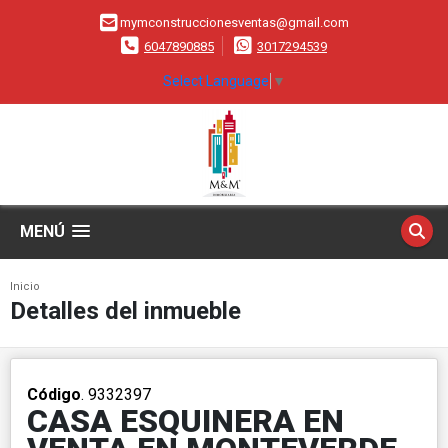
mymconstruccionesventas@gmail.com
6047890885
3017294539
Select Language
▼
MENÚ
Inicio
Detalles del inmueble
Código
. 9332397
CASA ESQUINERA EN