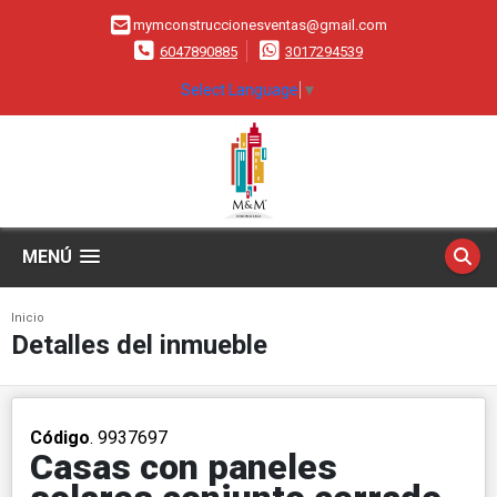
mymconstruccionesventas@gmail.com
6047890885
3017294539
Select Language
▼
MENÚ
Inicio
Detalles del inmueble
Código
. 9937697
Casas con paneles