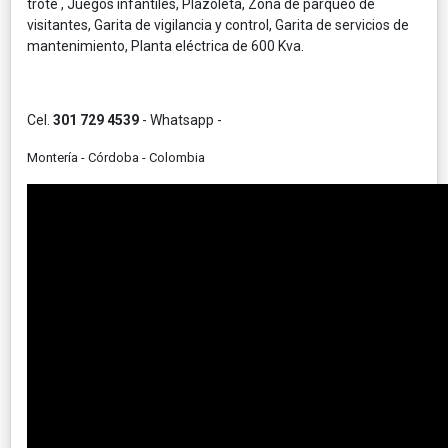
trote , Juegos infantiles, Plazoleta, Zona de parqueo de
visitantes, Garita de vigilancia y control, Garita de servicios de
mantenimiento, Planta eléctrica de 600 Kva.
Cel.
301 729 4539
- Whatsapp -
Montería - Córdoba - Colombia