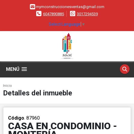
mymconstruccionesventas@gmail.com
6047890885
3017294539
Select Language
▼
MENÚ
Inicio
Detalles del inmueble
Código
. 87960
CASA EN CONDOMINIO -