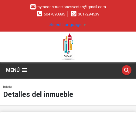
mymconstruccionesventas@gmail.com
6047890885
3017294539
Select Language
▼
MENÚ
Inicio
Detalles del inmueble