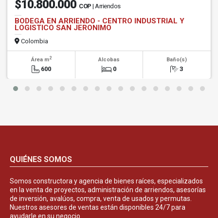
$10.800.000
COP
| Arriendos
BODEGA EN ARRIENDO - CENTRO INDUSTRIAL Y
LOGISTICO SAN JERONIMO
Colombia
2
Área m
Alcobas
Baño(s)
600
0
3
QUIÉNES SOMOS
Somos constructora y agencia de bienes raíces, especializados
en la venta de proyectos, administración de arriendos, asesorías
de inversión, avalúos, compra, venta de usados y permutas.
Nuestros asesores de ventas están disponibles 24/7 para
ayudarle en su negocio.