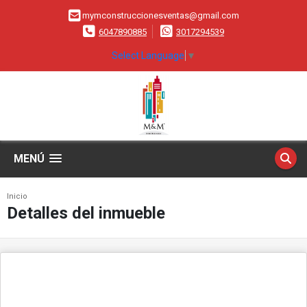
mymconstruccionesventas@gmail.com
6047890885
3017294539
Select Language
▼
MENÚ
Inicio
Detalles del inmueble