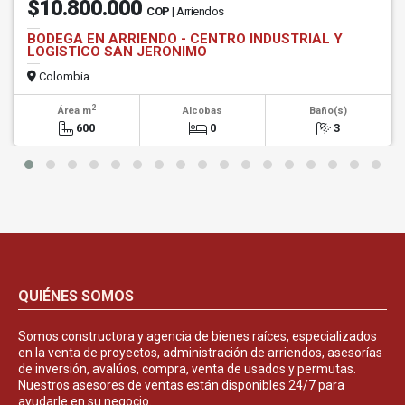
$10.800.000
COP
| Arriendos
BODEGA EN ARRIENDO - CENTRO INDUSTRIAL Y
LOGISTICO SAN JERONIMO
Colombia
2
Área m
Alcobas
Baño(s)
600
0
3
QUIÉNES SOMOS
Somos constructora y agencia de bienes raíces, especializados
en la venta de proyectos, administración de arriendos, asesorías
de inversión, avalúos, compra, venta de usados y permutas.
Nuestros asesores de ventas están disponibles 24/7 para
ayudarle en su negocio.