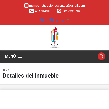
mymconstruccionesventas@gmail.com
6047890885
3017294539
Select Language
▼
MENÚ
Inicio
Detalles del inmueble