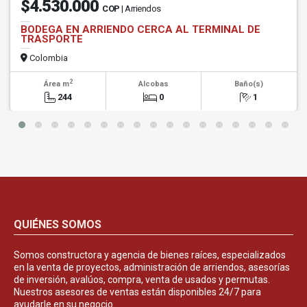
$4.530.000
COP
| Arriendos
BODEGA EN ARRIENDO CERCA AL TERMINAL DE
TRASPORTE
Colombia
2
Área m
Alcobas
Baño(s)
244
0
1
QUIÉNES SOMOS
Somos constructora y agencia de bienes raíces, especializados
en la venta de proyectos, administración de arriendos, asesorías
de inversión, avalúos, compra, venta de usados y permutas.
Nuestros asesores de ventas están disponibles 24/7 para
ayudarle en su negocio.