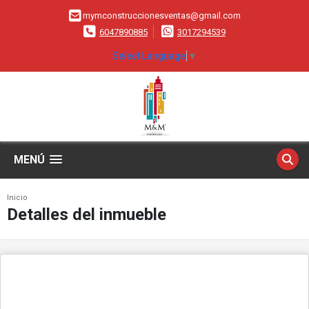
mymconstruccionesventas@gmail.com
6047890885
3017294539
Select Language
▼
MENÚ
Inicio
Detalles del inmueble