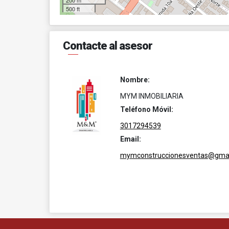
200 m
500 ft
Contacte al asesor
Nombre:
MYM INMOBILIARIA
Teléfono Móvil:
3017294539
Email:
mymconstruccionesventas@gmai