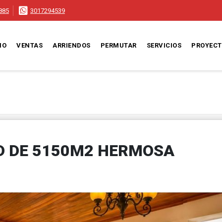
885
3017294539
IO
VENTAS
ARRIENDOS
PERMUTAR
SERVICIOS
PROYEC
D DE 5150M2 HERMOSA