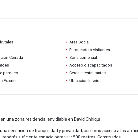
frutales
Área Social
Parqueadero visitantes
ción Cerrada
Zona comercial
erdes
Acceso discapacitados
de parqueo
Cerca a restaurantes
n Exterior
Ubicación Interior
n una zona residencial envidiable en David Chiriquí
na sensación de tranquilidad y privacidad, así como acceso a las atrac
², tendrás suficiente espacio para vivir 500 metros. Construidos