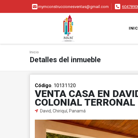
mymconstruccionesventas@gmail.com
6047890
INIC
Inicio
Detalles del inmueble
Código
. 10131120
VENTA CASA EN DAVI
COLONIAL TERRONAL
David, Chiriquí, Panamá