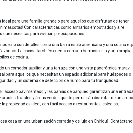
 ideal para una familia grande o para aquellos que disfrutan de tener
enen mascotas! Con características como armarios empotrados y aire
o que necesitas para vivir sin preocupaciones.
 y moderno con detalles como una barra estilo americano y una cocina e
favoritas. La cocina también cuenta con una hermosa isla y una amplia
ilios de cocina.
ndo un comedor auxiliar y una terraza con una vista panorámica maravill
deal para aquellos que necesitan un espacio adicional para huéspedes o
uridad y un sistema de detección de humo para tu tranquilidad.
. El acceso pavimentado y las bahías de parqueo garantizan una entrad
y árboles frutales y áreas verdes que te permitirán disfrutar de un ambi
de la propiedad es ideal, con fácil acceso a restaurantes, colegios,
osa casa en una urbanización cerrada y de lujo en Chiriquí ! Contáctano