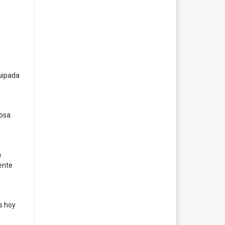
quipada
osa.
a
ente
s hoy