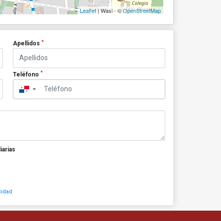
Leaflet
| Wasi - ©
OpenStreetMap
*
Apellidos
*
Teléfono
▼
iarias
cidad