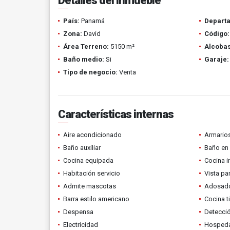
Detalles del inmueble
País:
Panamá
Depart
Zona:
David
Código:
Área Terreno:
5150 m²
Alcobas
Baño medio:
Si
Garaje:
Tipo de negocio:
Venta
Características internas
Aire acondicionado
Armario
Baño auxiliar
Baño en 
Cocina equipada
Cocina i
Habitación servicio
Vista p
Admite mascotas
Adosad
Barra estilo americano
Cocina t
Despensa
Detecci
Electricidad
Hospeda