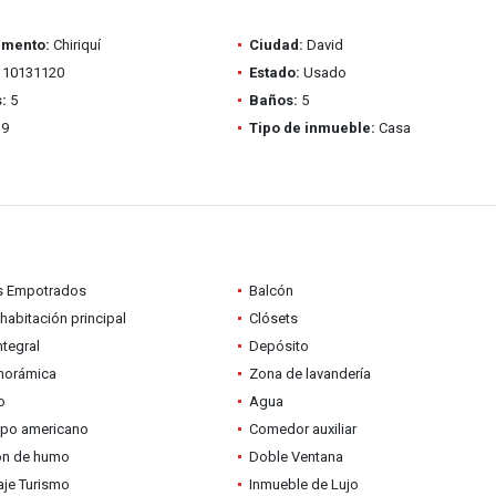
amento:
Chiriquí
Ciudad:
David
10131120
Estado:
Usado
:
5
Baños:
5
9
Tipo de inmueble:
Casa
s Empotrados
Balcón
habitación principal
Clósets
ntegral
Depósito
anorámica
Zona de lavandería
o
Agua
ipo americano
Comedor auxiliar
ón de humo
Doble Ventana
je Turismo
Inmueble de Lujo