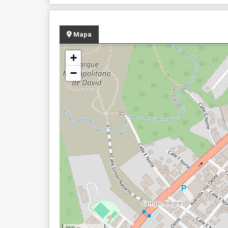
Mapa
+
−